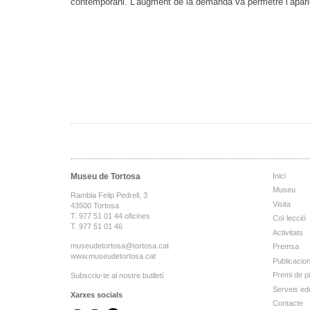
contemporani. L’augment de la demanda va permetre l’aparici
Museu de Tortosa
Inici
Museu
Rambla Felip Pedrell, 3
Visita
43500 Tortosa
T. 977 51 01 44 oficines
Col·lecció
T. 977 51 01 46
Activitats
museudetortosa@tortosa.cat
Premsa
www.museudetortosa.cat
Publicacio
Premi de p
Subscriu-te al nostre butlletí
Serveis ed
Xarxes socials
Contacte