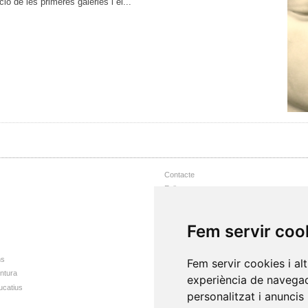
ó de les primeres galeries i el...
Contacte
Enllaços
Nota Legal
Accessibilitat web
Fem servir coo
Mapa web
ns
Fem servir cookies i al
intura
experiència de navegac
ucatius
personalitzat i anuncis 