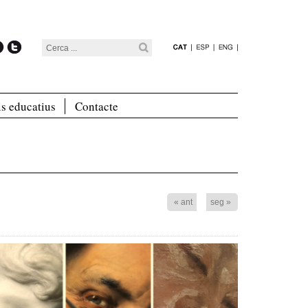
is educatius
Contacte
« ant
seg »