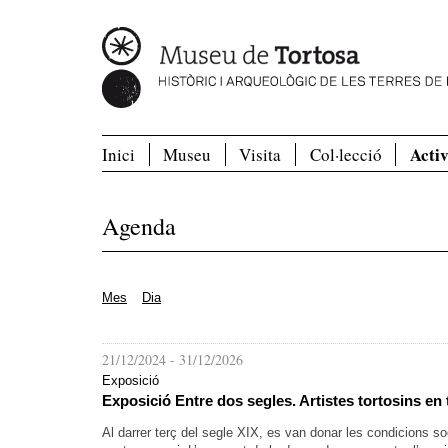
Activ
Inici
Museu
Visita
Col·lecció
Agenda
Mes
Dia
21/12/2024
-
31/12/2026
Exposició
Exposició Entre dos segles. Artistes tortosins en
Al darrer terç del segle XIX, es van donar les condicions 