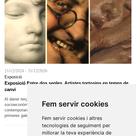
21/12/2024
-
31/12/2026
Exposició
Exposició Entre dos segles. Artistes tortosins en temps de
canvi
Al darrer terç del segle XIX, es van donar les condicions
Fem servir cookies
socioeconòmiques que van permetre la formació del món artístic
contemporani. L’augment de la demanda va permetre l’aparició de les
primeres galeries i el...
Fem servir cookies i altres
tecnologies de seguiment per
millorar la teva experiència de