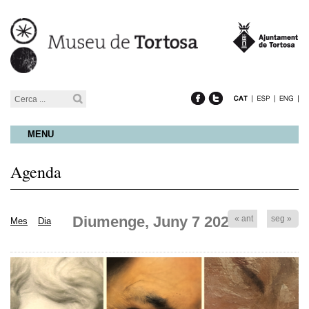
MENU
Agenda
Diumenge, Juny 7 2026
« ant
seg »
Mes
Dia