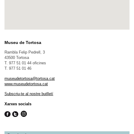
Museu de Tortosa
Rambla Felip Pedrell, 3
43500 Tortosa
T. 977 51 01 44 oficines
T. 977 51 01 46
museudetortosa@tortosa.cat
www.museudetortosa.cat
Subscriu-te al nostre butlletí
Xarxes socials