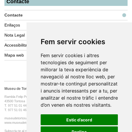
Contacte
Contacte
Enllaços
Nota Legal
Fem servir cookies
Fem servir cookies
Accessibilitat web
Fem servir cookies i altres
Fem servir cookies i altres
Mapa web
tecnologies de seguiment per
tecnologies de seguiment per
millorar la teva experiència de
millorar la teva experiència de
navegació al nostre lloc web, per
navegació al nostre lloc web, per
mostrar-te contingut personalitzat
mostrar-te contingut personalitzat
Museu de Tortosa
i anuncis interessants per a tu, per
i anuncis interessants per a tu, per
Rambla Felip Pedrell, 3
analitzar el nostre tràfic i entendre
analitzar el nostre tràfic i entendre
43500 Tortosa
d’on venen els nostres visitants.
d’on venen els nostres visitants.
T. 977 51 01 44 oficines
T. 977 51 01 46
museudetortosa@tortosa.cat
Estic d’acord
Estic d’acord
www.museudetortosa.cat
Subscriu-te al nostre butlletí
Declino
Declino