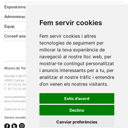
Exposicions de producció pròpia
Administració
Fem servir cookies
Equip
Fem servir cookies i altres
Consell assessor
tecnologies de seguiment per
millorar la teva experiència de
navegació al nostre lloc web, per
mostrar-te contingut personalitzat
Museu de Tortosa
i anuncis interessants per a tu, per
analitzar el nostre tràfic i entendre
Rambla Felip Pedrell, 3
43500 Tortosa
d’on venen els nostres visitants.
T. 977 51 01 44 oficines
T. 977 51 01 46
museudetortosa@tortosa.cat
Estic d’acord
www.museudetortosa.cat
Subscriu-te al nostre butlletí
Declino
Xarxes socials
Canviar preferències