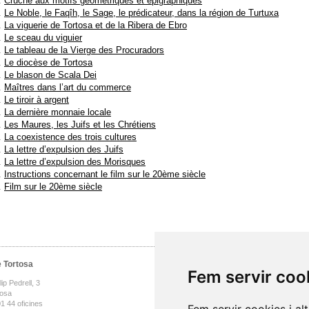
Cruche aux motifs géométriques et épigraphiques
Le Noble, le Faqîh, le Sage, le prédicateur, dans la région de Turtuxa
La viguerie de Tortosa et de la Ribera de Ebro
Le sceau du viguier
Le tableau de la Vierge des Procuradors
Le diocèse de Tortosa
Le blason de Scala Dei
Maîtres dans l’art du commerce
Le tiroir à argent
La dernière monnaie locale
Les Maures, les Juifs et les Chrétiens
La coexistence des trois cultures
La lettre d’expulsion des Juifs
La lettre d’expulsion des Morisques
Instructions concernant le film sur le 20ème siècle
Film sur le 20ème siècle
 Tortosa
Inici
Fem servir coo
Museu
p Pedrell, 3
Visita
tosa
1 44 oficines
Col·lecció