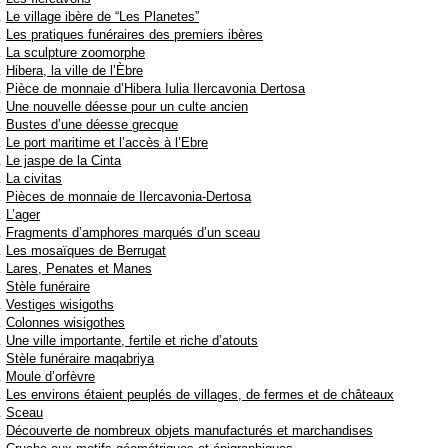
Le village ibère de “Les Planetes”
Les pratiques funéraires des premiers ibères
La sculpture zoomorphe
Hibera, la ville de l’Èbre
Pièce de monnaie d’Hibera Iulia Ilercavonia Dertosa
Une nouvelle déesse pour un culte ancien
Bustes d’une déesse grecque
Le port maritime et l’accès à l’Ebre
Le jaspe de la Cinta
La civitas
Pièces de monnaie de Ilercavonia-Dertosa
L’ager
Fragments d’amphores marqués d’un sceau
Les mosaïques de Berrugat
Lares, Penates et Manes
Stèle funéraire
Vestiges wisigoths
Colonnes wisigothes
Une ville importante, fertile et riche d’atouts
Stèle funéraire maqabriya
Moule d’orfèvre
Les environs étaient peuplés de villages, de fermes et de châteaux
Sceau
Découverte de nombreux objets manufacturés et marchandises