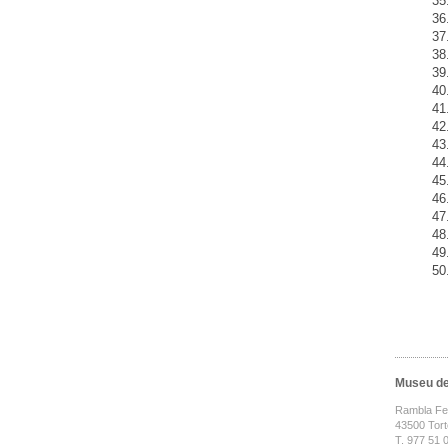
Museu de
Rambla Feli
43500 Tor
T. 977 51 0