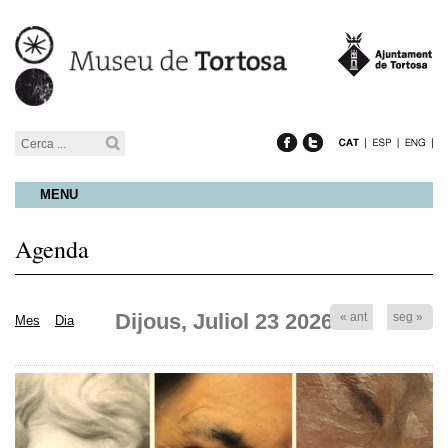
MENU
Agenda
Dijous, Juliol 23 2026
« ant
seg »
Mes
Dia