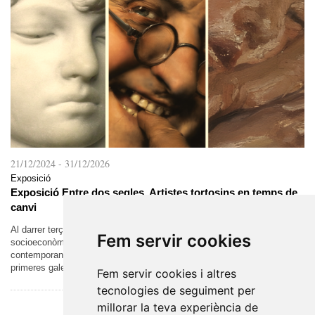
21/12/2024
-
31/12/2026
Exposició
Exposició Entre dos segles. Artistes tortosins en temps de
canvi
Al darrer terç del segle XIX, es van donar les condicions
Fem servir cookies
socioeconòmiques que van permetre la formació del món artístic
contemporani. L’augment de la demanda va permetre l’aparició de les
primeres galeries i el...
Fem servir cookies i altres
tecnologies de seguiment per
millorar la teva experiència de