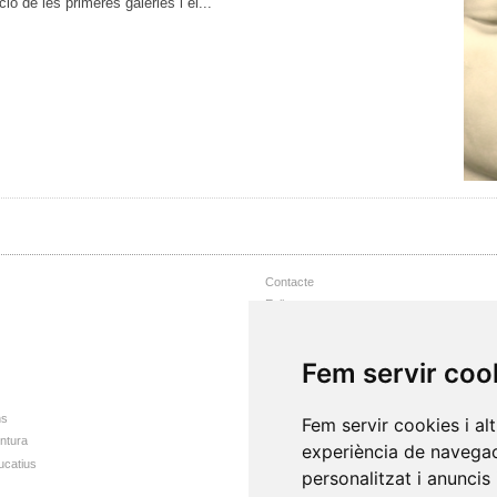
ó de les primeres galeries i el...
Contacte
Enllaços
Nota Legal
Accessibilitat web
Fem servir coo
Mapa web
ns
Fem servir cookies i al
intura
experiència de navegac
ucatius
personalitzat i anuncis 