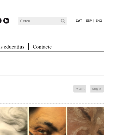
is educatius
Contacte
« ant
seg »