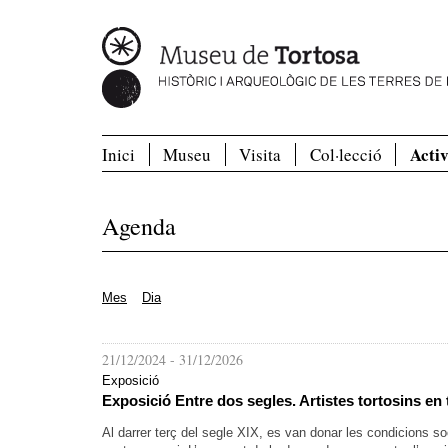
Activ
Inici
Museu
Visita
Col·lecció
Agenda
Mes
Dia
21/12/2024
-
31/12/2026
Exposició
Exposició Entre dos segles. Artistes tortosins en
Al darrer terç del segle XIX, es van donar les condicions 