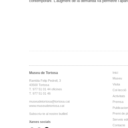
contemporani. L’augment de la demanda va permetre l’aparici
Museu de Tortosa
Inici
Museu
Rambla Felip Pedrell, 3
Visita
43500 Tortosa
T. 977 51 01 44 oficines
Col·lecció
T. 977 51 01 46
Activitats
museudetortosa@tortosa.cat
Premsa
www.museudetortosa.cat
Publicacio
Premi de p
Subscriu-te al nostre butlletí
Serveis ed
Xarxes socials
Contacte