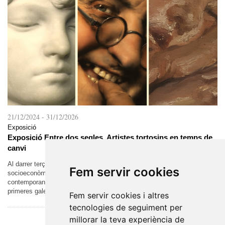
21/12/2024
-
31/12/2026
Exposició
Exposició Entre dos segles. Artistes tortosins en temps de
canvi
Al darrer terç del segle XIX, es van donar les condicions
Fem servir cookies
socioeconòmiques que van permetre la formació del món artístic
contemporani. L’augment de la demanda va permetre l’aparició de les
primeres galeries i el...
Fem servir cookies i altres
tecnologies de seguiment per
millorar la teva experiència de