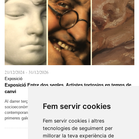
21/12/2024
-
31/12/2026
Exposició
Exposició Entre dos segles. Artistes tortosins en temps de
canvi
Al darrer terç del segle XIX, es van donar les condicions
Fem servir cookies
socioeconòmiques que van permetre la formació del món artístic
contemporani. L’augment de la demanda va permetre l’aparició de les
primeres galeries i el...
Fem servir cookies i altres
tecnologies de seguiment per
millorar la teva experiència de