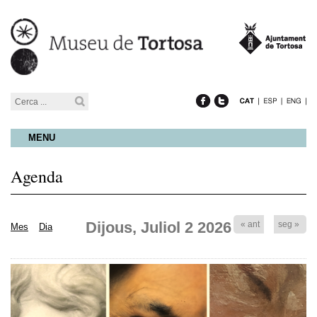
MENU
Agenda
Dijous, Juliol 2 2026
« ant
seg »
Mes
Dia