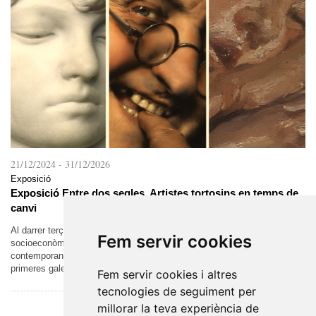
21/12/2024
-
31/12/2026
Exposició
Exposició Entre dos segles. Artistes tortosins en temps de
canvi
Al darrer terç del segle XIX, es van donar les condicions
Fem servir cookies
socioeconòmiques que van permetre la formació del món artístic
contemporani. L’augment de la demanda va permetre l’aparició de les
primeres galeries i el...
Fem servir cookies i altres
tecnologies de seguiment per
millorar la teva experiència de