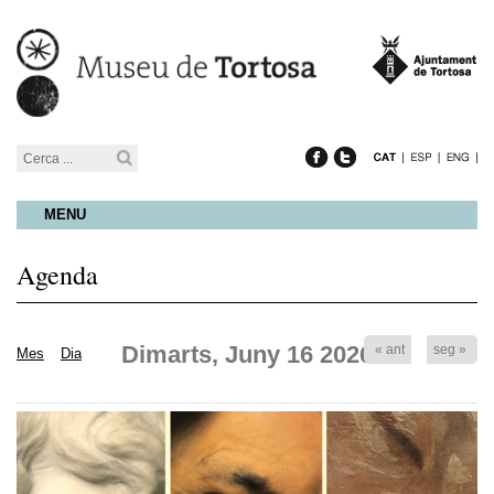
MENU
Agenda
Dimarts, Juny 16 2026
« ant
seg »
Mes
Dia