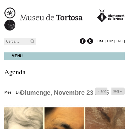
MENU
Agenda
Diumenge, Novembre 23 2025
« ant
seg »
Mes
Dia