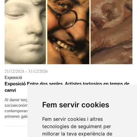
21/12/2024
-
31/12/2026
Exposició
Exposició Entre dos segles. Artistes tortosins en temps de
canvi
Al darrer terç del segle XIX, es van donar les condicions
Fem servir cookies
socioeconòmiques que van permetre la formació del món artístic
contemporani. L’augment de la demanda va permetre l’aparició de les
primeres galeries i el...
Fem servir cookies i altres
tecnologies de seguiment per
millorar la teva experiència de