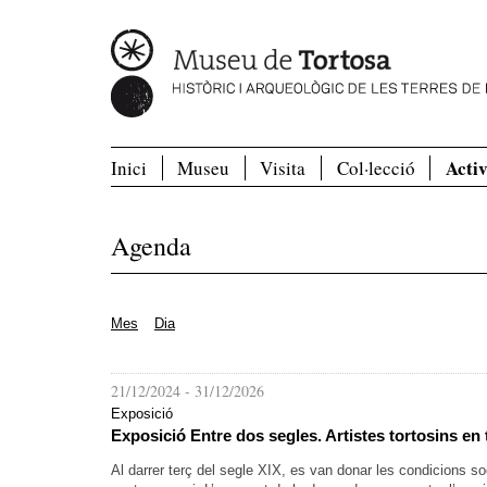
Activ
Inici
Museu
Visita
Col·lecció
Agenda
Mes
Dia
21/12/2024
-
31/12/2026
Exposició
Exposició Entre dos segles. Artistes tortosins en
Al darrer terç del segle XIX, es van donar les condicions 