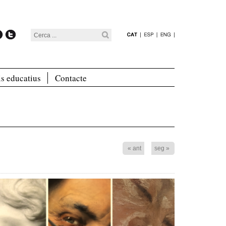
is educatius
Contacte
« ant
seg »