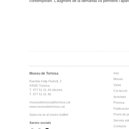
contemporani. L’augment de la demanda va permetre l’aparici
Museu de Tortosa
Inici
Museu
Rambla Felip Pedrell, 3
Visita
43500 Tortosa
T. 977 51 01 44 oficines
Col·lecció
T. 977 51 01 46
Activitats
museudetortosa@tortosa.cat
Premsa
www.museudetortosa.cat
Publicacio
Premi de p
Subscriu-te al nostre butlletí
Serveis ed
Xarxes socials
Contacte