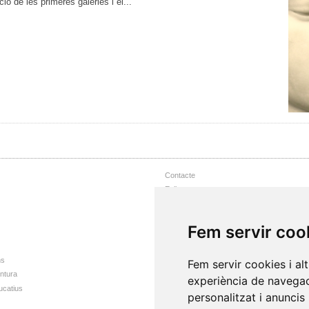
ó de les primeres galeries i el...
Contacte
Enllaços
Nota Legal
Accessibilitat web
Fem servir coo
Mapa web
ns
Fem servir cookies i al
intura
experiència de navegac
ucatius
personalitzat i anuncis 