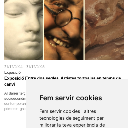
21/12/2024
-
31/12/2026
Exposició
Exposició Entre dos segles. Artistes tortosins en temps de
canvi
Al darrer terç del segle XIX, es van donar les condicions
Fem servir cookies
socioeconòmiques que van permetre la formació del món artístic
contemporani. L’augment de la demanda va permetre l’aparició de les
primeres galeries i el...
Fem servir cookies i altres
tecnologies de seguiment per
millorar la teva experiència de