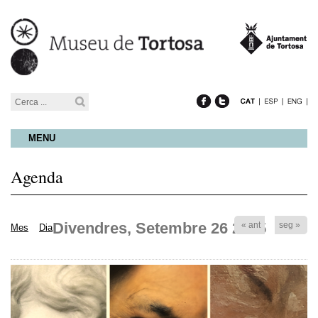
MENU
Agenda
Divendres, Setembre 26 2025
« ant
seg »
Mes
Dia