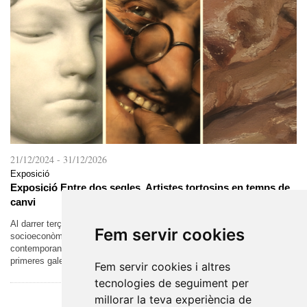
21/12/2024
-
31/12/2026
Exposició
Exposició Entre dos segles. Artistes tortosins en temps de
canvi
Al darrer terç del segle XIX, es van donar les condicions
Fem servir cookies
socioeconòmiques que van permetre la formació del món artístic
contemporani. L’augment de la demanda va permetre l’aparició de les
primeres galeries i el...
Fem servir cookies i altres
tecnologies de seguiment per
millorar la teva experiència de