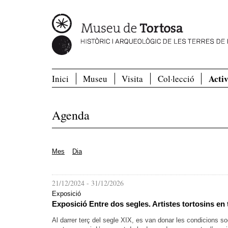
Activ
Inici
Museu
Visita
Col·lecció
Agenda
Mes
Dia
21/12/2024
-
31/12/2026
Exposició
Exposició Entre dos segles. Artistes tortosins en
Al darrer terç del segle XIX, es van donar les condicions 