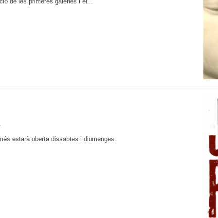
ó de les primeres galeries i el...
 només estarà oberta dissabtes i diumenges.