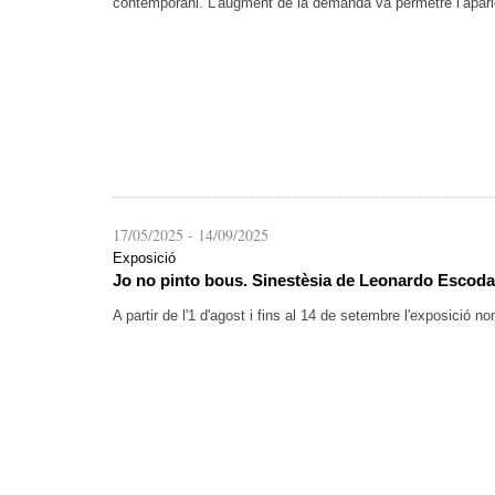
contemporani. L’augment de la demanda va permetre l’aparici
17/05/2025
-
14/09/2025
Exposició
Jo no pinto bous. Sinestèsia de Leonardo Escoda
A partir de l'1 d'agost i fins al 14 de setembre l'exposició