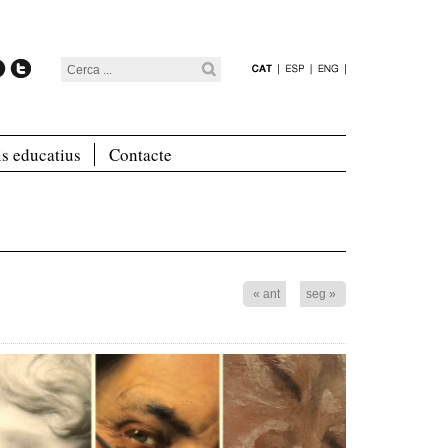
is educatius
Contacte
« ant
seg »