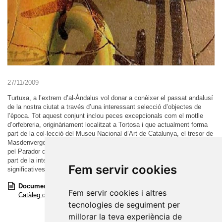
27/11/2009
Turtuxa, a l’extrem d’al-Àndalus vol donar a conèixer el passat andalusí
de la nostra ciutat a través d’una interessant selecció d’objectes de
l’època. Tot aquest conjunt inclou peces excepcionals com el motlle
d’orfebreria, originàriament localitzat a Tortosa i que actualment forma
part de la col·lecció del Museu Nacional d’Art de Catalunya, el tresor de
Masdenverge, cedit pel Museu del Montsià, i la làpida funerària, cedida
pel Parador de la Suda. També recull petits elements quotidians, bona
part de la interessant col·lecció de ceràmica andalusina i altres peces
Fem servir cookies
significatives del nostre fons.
Documents:
Fem servir cookies i altres
Catàleg de l'exposició Turtuxa, a l'extrem d'al-Àndalus
tecnologies de seguiment per
millorar la teva experiència de