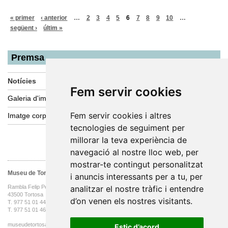
« primer
‹ anterior
…
2
3
4
5
6
7
8
9
10
…
següent ›
últim »
Premsa
Notícies
Fem servir cookies
Galeria d'imatges
Fem servir cookies i altres
Imatge corporativa
tecnologies de seguiment per
millorar la teva experiència de
navegació al nostre lloc web, per
mostrar-te contingut personalitzat
Museu de Tortosa
i anuncis interessants per a tu, per
analitzar el nostre tràfic i entendre
Rambla Felip Pedrell, 3
43500 Tortosa
d’on venen els nostres visitants.
T. 977 51 01 44 oficines
T. 977 51 01 46
museudetortosa@tortosa.cat
Estic d’acord