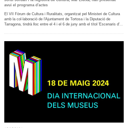
avui el programa d'actes
El VII Fòrum de Cultura i Ruralitats, organitzat pel Ministeri de Cultura
amb la col·laboració de l'Ajuntament de Tortosa i la Diputació de
Tarragona, tindrà lloc entre el 4 i el 6 de juny amb el títol 'Escenaris d'...