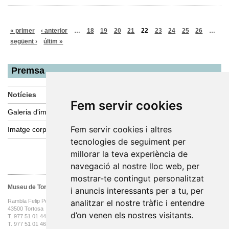
« primer
‹ anterior
…
18
19
20
21
22
23
24
25
26
…
següent ›
últim »
Premsa
Notícies
Fem servir cookies
Galeria d'imatges
Fem servir cookies i altres
Imatge corporativa
tecnologies de seguiment per
millorar la teva experiència de
navegació al nostre lloc web, per
mostrar-te contingut personalitzat
Museu de Tortosa
i anuncis interessants per a tu, per
analitzar el nostre tràfic i entendre
Rambla Felip Pedrell, 3
43500 Tortosa
d’on venen els nostres visitants.
T. 977 51 01 44 oficines
T. 977 51 01 46