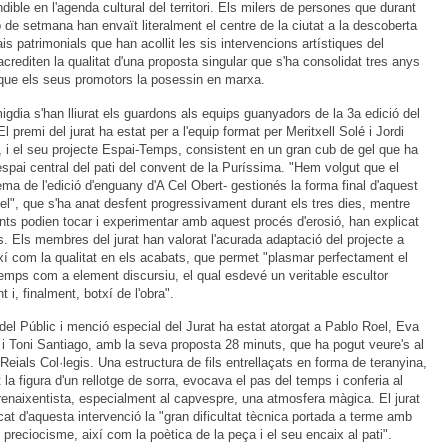
dible en l'agenda cultural del territori. Els milers de persones que durant
p de setmana han envaït literalment el centre de la ciutat a la descoberta
is patrimonials que han acollit les sis intervencions artístiques del
 acrediten la qualitat d'una proposta singular que s'ha consolidat tres anys
que els seus promotors la posessin en marxa.
gdia s'han lliurat els guardons als equips guanyadors de la 3a edició del
 El premi del jurat ha estat per a l'equip format per Meritxell Solé i Jordi
 i el seu projecte Espai-Temps, consistent en un gran cub de gel que ha
espai central del pati del convent de la Puríssima. "Hem volgut que el
ma de l'edició d'enguany d'A Cel Obert- gestionés la forma final d'aquest
el", que s'ha anat desfent progressivament durant els tres dies, mentre
ants podien tocar i experimentar amb aquest procés d'erosió, han explicat
s. Els membres del jurat han valorat l'acurada adaptació del projecte a
ixí com la qualitat en els acabats, que permet "plasmar perfectament el
emps com a element discursiu, el qual esdevé un veritable escultor
 i, finalment, botxí de l'obra".
del Públic i menció especial del Jurat ha estat atorgat a Pablo Roel, Eva
i Toni Santiago, amb la seva proposta 28 minuts, que ha pogut veure's al
 Reials Col·legis. Una estructura de fils entrellaçats en forma de teranyina,
 la figura d'un rellotge de sorra, evocava el pas del temps i conferia al
renaixentista, especialment al capvespre, una atmosfera màgica. El jurat
at d'aquesta intervenció la "gran dificultat tècnica portada a terme amb
 preciocisme, així com la poètica de la peça i el seu encaix al pati".