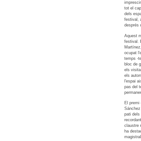
imprescin
tot el ca
dels espa
festival,
després 
Aquest mi
festival.
Martínez,
ocupat l'
temps -te
bloc de g
els visit
els autor
l'espai a
pas del t
permanent
El premi 
Sánchez 
pati dels
recordant
claustre 
ha destac
magistral