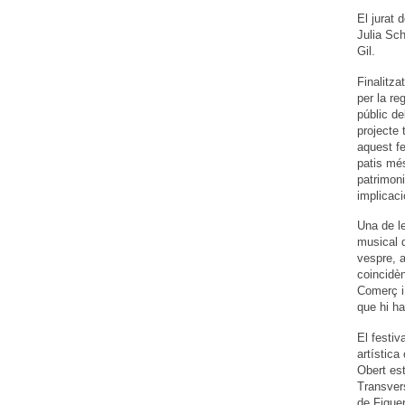
El jurat 
Julia Sch
Gil.
Finalitza
per la re
públic de
projecte 
aquest fe
patis més
patrimoni
implicaci
Una de le
musical d
vespre, a
coincidè
Comerç i 
que hi ha
El festiv
artística
Obert est
Transvers
de Figuer