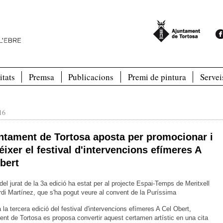
itats
Premsa
Publicacions
Premi de pintura
Servei
16
ntament de Tortosa aposta per promocionar i
réixer el festival d'intervencions efímeres A
bert
del jurat de la 3a edició ha estat per al projecte Espai-Temps de Meritxell
rdi Martínez, que s'ha pogut veure al convent de la Puríssima
la tercera edició del festival d'intervencions efímeres A Cel Obert,
ent de Tortosa es proposa convertir aquest certamen artístic en una cita