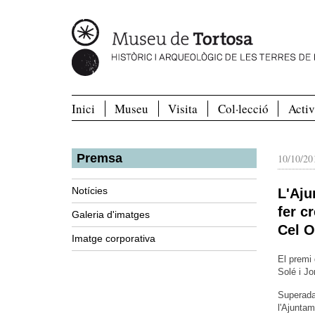
Inici
Museu
Visita
Col·lecció
Activ
Premsa
10/10/20
Notícies
L'Aju
fer c
Galeria d'imatges
Cel O
Imatge corporativa
El premi 
Solé i Jo
Superada 
l'Ajuntam