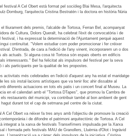
del festival A Cel Obert està format pel sociòleg Blai Mesa, l'arquitecta
ulz-Dornburg, l'arquitecta Cristina Bestratén i la doctora en història Núria
t el lliurament dels premis, l'alcalde de Tortosa, Ferran Bel, acompanyat
gidora de Cultura, Dolors Queralt, ha celebrat l'èxit de convocatòria i de
l festival, i ha expressat la determinació de l'Ajuntament perquè aquest
tingui continuïtat. "Volem estudiar com poder promocionar i fer créixer
stival. D'entrada, de cara a l'edició de l'any vinent, incorporarem un o dos
 als actuals. Si alguna cosa té Tortosa són espais oberts en edificis
als interessants." Bel ha felicitat als impulsors del festival per la seva
ó i als participants per la qualitat de les propostes.
s activitats més celebrades en l'edició d'aquest any ha estat el maridatge
e les sis instal·lacions artístiques que va tenir lloc ahir dissabte al
mb diferents actuacions en tots els patis i un concert final al Museu. La
ncia en el calendari amb el "Tortosa DTapes", que promou la Cambra de
els restaurants del municipi, va contribuir també al bon ambient de gent
 hagut durant tot el cap de setmana pel centre de la ciutat.
al A Cel Obert va néixer fa tres anys amb l'objectiu de promoure la creació
 contemporània i de difondre el patrimoni arquitectònic de Tortosa. A Cel
à integrat a la xarxa de festivals Transefímers impulsada per la Xarxa
al i formada pels festivals MAU de Granollers, Lluèrnia d'Olot i Ingràvid
es. L'organització va a càrrec dels impulsors de la iniciativa, Cristina