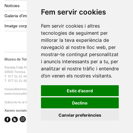
Notícies
Fem servir cookies
Galeria d'imatges
Fem servir cookies i altres
Imatge corporativa
tecnologies de seguiment per
millorar la teva experiència de
navegació al nostre lloc web, per
mostrar-te contingut personalitzat
Museu de Tortosa
i anuncis interessants per a tu, per
analitzar el nostre tràfic i entendre
Rambla Felip Pedrell, 3
43500 Tortosa
d’on venen els nostres visitants.
T. 977 51 01 44 oficines
T. 977 51 01 46
museudetortosa@tortosa.cat
Estic d’acord
www.museudetortosa.cat
Subscriu-te al nostre butlletí
Declino
Xarxes socials
Canviar preferències