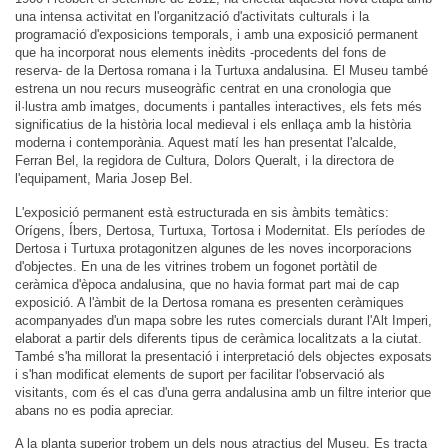
una intensa activitat en l'organització d'activitats culturals i la
programació d'exposicions temporals, i amb una exposició permanent
que ha incorporat nous elements inèdits -procedents del fons de
reserva- de la Dertosa romana i la Turtuxa andalusina. El Museu també
estrena un nou recurs museogràfic centrat en una cronologia que
il·lustra amb imatges, documents i pantalles interactives, els fets més
significatius de la història local medieval i els enllaça amb la història
moderna i contemporània. Aquest matí les han presentat l'alcalde,
Ferran Bel, la regidora de Cultura, Dolors Queralt, i la directora de
l'equipament, Maria Josep Bel.
L'exposició permanent està estructurada en sis àmbits temàtics:
Orígens, Íbers, Dertosa, Turtuxa, Tortosa i Modernitat. Els períodes de
Dertosa i Turtuxa protagonitzen algunes de les noves incorporacions
d'objectes. En una de les vitrines trobem un fogonet portàtil de
ceràmica d'època andalusina, que no havia format part mai de cap
exposició. A l'àmbit de la Dertosa romana es presenten ceràmiques
acompanyades d'un mapa sobre les rutes comercials durant l'Alt Imperi,
elaborat a partir dels diferents tipus de ceràmica localitzats a la ciutat.
També s'ha millorat la presentació i interpretació dels objectes exposats
i s'han modificat elements de suport per facilitar l'observació als
visitants, com és el cas d'una gerra andalusina amb un filtre interior que
abans no es podia apreciar.
A la planta superior trobem un dels nous atractius del Museu. Es tracta