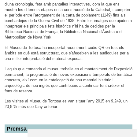
d'una cronologia, feta amb pantalles interactives, com la que ens
mostra les diferents etapes en la construcció de la Catedral, i comprèn
el període entre l'atorgament de la carta de poblament (1149) fins als
bombardejos de la Guerra Civil de 1938. Entre les imatges que ajuden a
interpretar els principals fets històrics n'hi ha de cedides per la
Biblioteca Nacional de França, la Biblioteca Nacional d'Àustria o el
Metropolitan de Nova York.
El Museu de Tortosa ha incoportat recentment codis QR en tots els
àmbits en què està estructurat, que s'afegeixen a les audioguies per a
una millor interpretació del material exposat.
L'equip que comanda el museu treballa en el manteniment de l'exposició
permanent, la programació de noves exposicions temporals de temàtica
concreta, així com en la catalogació de nou material històric i
arqueològic de nou ingrés que contribueix a continuar fent crèixer el
fons de reserva.
Les visites al Museu de Tortosa es van situar l'any 2015 en 9.249, un
20,8 % més que l'any anterior.
Premsa