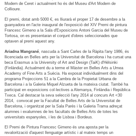
Modern de Ceret i actualment ho és del Museu d'Art Modern de
Collioure.
El premi, dotat amb 5000 €, es lliurarà el proper 17 de desembre a la
guanyadora en l'acte inaugural de l'exposició del XIV Premi de pintura
Francesc Gimeno a la Sala d'Exposicions Antoni Garcia del Museu de
Tortosa, on es presentaran el conjunt d'obres seleccionades que
optaven al premi aquest any.
Ariadna Mangrané
, nascuda a Sant Carles de la Ràpita l'any 1986, és
llicenciada en Belles arts per la Universitat de Barcelona i ha cursat una
beca Erasmus a la University of Art and Design (TaiK) d'Hèlsinki
(Finlàndia). Actualment du a terme el Màster en Belles Arts a Umea
Academy of Fine Arts a Suècia. Ha exposat individualment dins del
programa Projeccions 51 a la Cambra de la Propietat Urbana de
Barcelona i a la Galeria Miquel Alzueta de la mateixa ciutat. També ha
participat en exposicions col·lectives a Alemanya, Finlàndia i República
Txeca. Cal destacar la seva selecció l'any 2014 al concurs Art <30
2014, convocat per la Facultat de Belles Arts de la Universitat de
Barcelona, i organitzat per la Sala Parés i la Galeria Trama adreçat
alumnes i exalumnes de les facultats de Belles Arts de totes les
universitats espanyoles, i les de Lisboa i Bordeus.
El Premi de Pintura Francesc Gimeno és una aposta per la
revalorització d'aquest llenguatge artístic i al mateix temps un