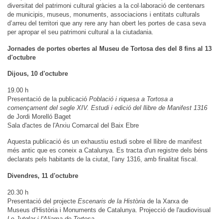
diversitat del patrimoni cultural gràcies a la col·laboració de centenars
de municipis, museus, monuments, associacions i entitats culturals
d’arreu del territori que any rere any han obert les portes de casa seva
per apropar el seu patrimoni cultural a la ciutadania.
Jornades de portes obertes al Museu de Tortosa des del 8 fins al 13
d'octubre
Dijous, 10 d'octubre
19.00 h
Presentació de la publicació
Població i riquesa a Tortosa a
començament del segle XIV. Estudi i edició del llibre de Manifest 1316
de Jordi Morelló Baget
Sala d'actes de l'Arxiu Comarcal del Baix Ebre
Aquesta publicació és un exhaustiu estudi sobre el llibre de manifest
més antic que es coneix a Catalunya. Es tracta d'un registre dels béns
declarats pels habitants de la ciutat, l'any 1316, amb finalitat fiscal.
Divendres, 11 d'octubre
20.30 h
Presentació del projecte
Escenaris de la Història
de la Xarxa de
Museus d'Història i Monuments de Catalunya. Projecció de l'audiovisual
Lo Jutglar i l'Aljama de Tortosa